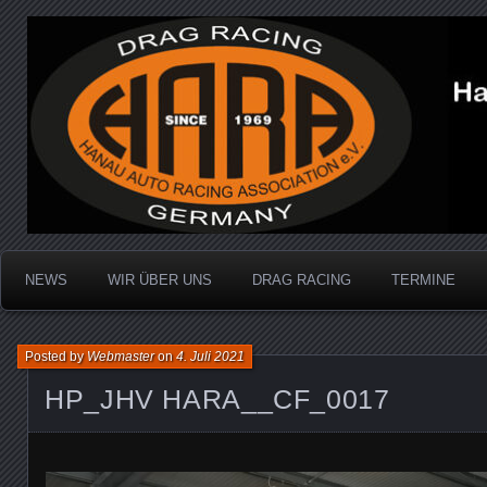
Dragracing auf der 1/4 Meile
Hanau Auto Racing Ass
NEWS
WIR ÜBER UNS
DRAG RACING
TERMINE
Posted by
Webmaster
on
4. Juli 2021
HP_JHV HARA__CF_0017