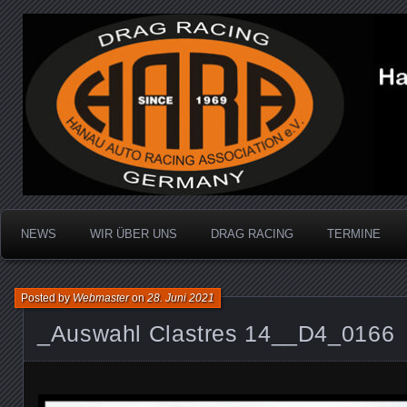
Dragracing auf der 1/4 Meile
Hanau Auto Racing Ass
NEWS
WIR ÜBER UNS
DRAG RACING
TERMINE
Posted by
Webmaster
on
28. Juni 2021
_Auswahl Clastres 14__D4_0166