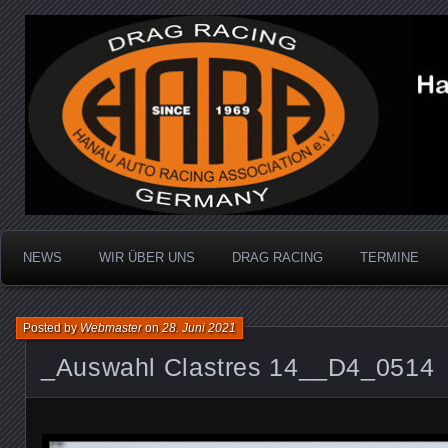
Dragracing auf der 1/4 Meile
Hanau Auto Racing Ass
NEWS
WIR ÜBER UNS
DRAG RACING
TERMINE
Posted by
Webmaster
on
28. Juni 2021
_Auswahl Clastres 14__D4_0514