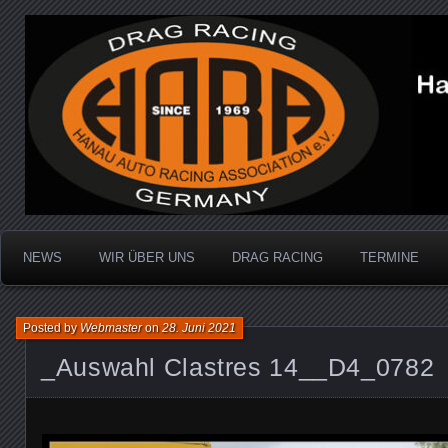
Dragracing auf der 1/4 Meile
Hanau Auto Racing Ass
NEWS
WIR ÜBER UNS
DRAG RACING
TERMINE
Posted by
Webmaster
on
28. Juni 2021
_Auswahl Clastres 14__D4_0782