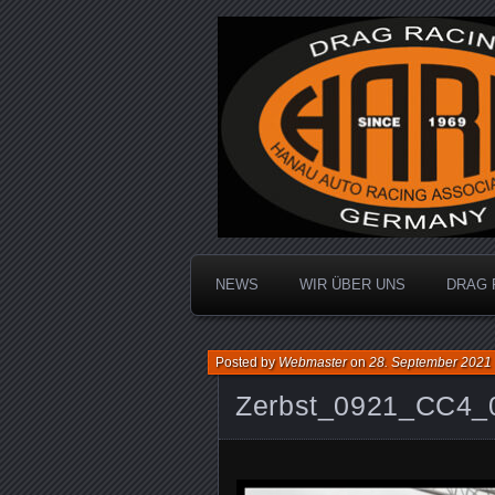
Dragracing auf der 1/4 Meile
Hanau Auto R
NEWS
WIR ÜBER UNS
DRAG 
Posted by
Webmaster
on
28. September 2021
Zerbst_0921_CC4_