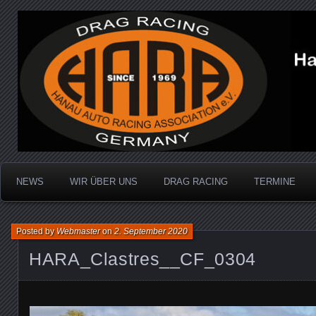
Dragracing auf der 1/4 Meile
Hanau Auto Racing Ass
NEWS
WIR ÜBER UNS
DRAG RACING
TERMINE
Posted by
Webmaster
on
2. September 2020
HARA_Clastres__CF_0304