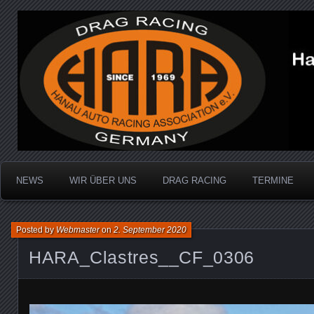
Dragracing auf der 1/4 Meile
Hanau Auto Racing Ass
NEWS
WIR ÜBER UNS
DRAG RACING
TERMINE
Posted by
Webmaster
on
2. September 2020
HARA_Clastres__CF_0306