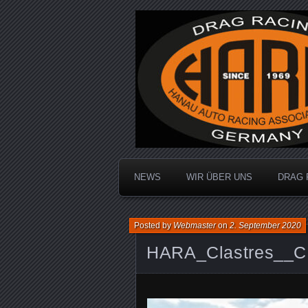
Dragracing auf der 1/4 Meile
Hanau Auto R
NEWS
WIR ÜBER UNS
DRAG 
Posted by
Webmaster
on
2. September 2020
HARA_Clastres__C