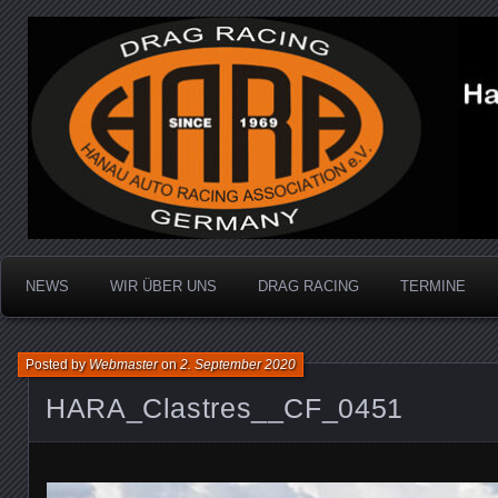
Dragracing auf der 1/4 Meile
Hanau Auto Racing Ass
NEWS
WIR ÜBER UNS
DRAG RACING
TERMINE
Posted by
Webmaster
on
2. September 2020
HARA_Clastres__CF_0451