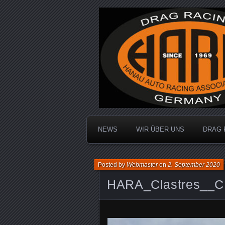
Dragracing auf der 1/4 Meile
Hanau Auto R
NEWS
WIR ÜBER UNS
DRAG 
Posted by
Webmaster
on
2. September 2020
HARA_Clastres__C