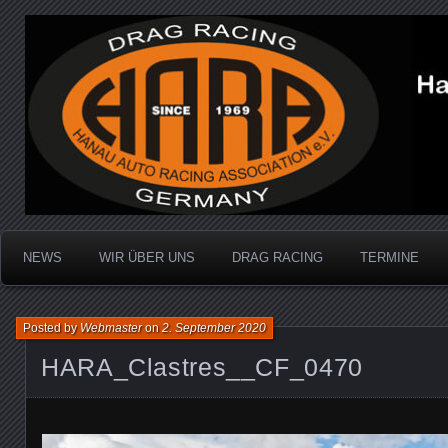
Dragracing auf der 1/4 Meile
Hanau Auto Racing Ass
NEWS
WIR ÜBER UNS
DRAG RACING
TERMINE
Posted by
Webmaster
on
2. September 2020
HARA_Clastres__CF_0470