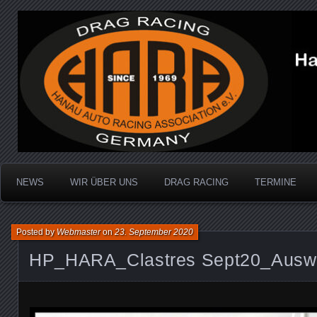
Dragracing auf der 1/4 Meile
Hanau Auto Racing Ass
NEWS
WIR ÜBER UNS
DRAG RACING
TERMINE
Posted by
Webmaster
on
23. September 2020
HP_HARA_Clastres Sept20_Auswa