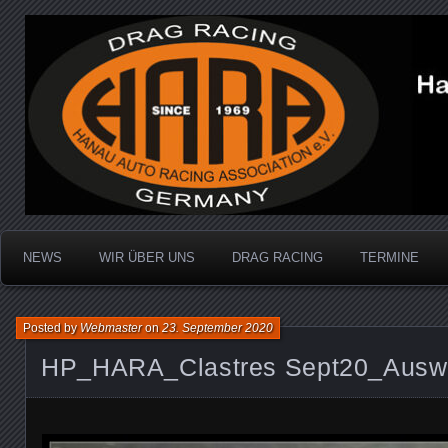
Dragracing auf der 1/4 Meile
Hanau Auto Racing Ass
NEWS
WIR ÜBER UNS
DRAG RACING
TERMINE
Posted by
Webmaster
on
23. September 2020
HP_HARA_Clastres Sept20_Auswa