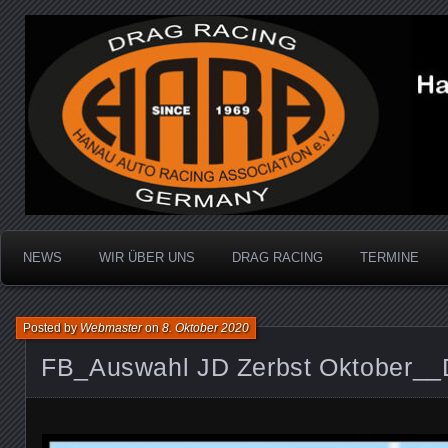
Dragracing auf der 1/4 Meile
Hanau Auto Racing Ass
NEWS
WIR ÜBER UNS
DRAG RACING
TERMINE
Posted by
Webmaster
on
8. Oktober 2020
FB_Auswahl JD Zerbst Oktober_