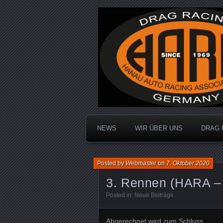
Dragracing auf der 1/4 Meile
Hanau Auto R
NEWS
WIR ÜBER UNS
DRAG 
Posted by
Webmaster
on
7. Oktober 2020
3. Rennen (HARA – 
Posted in:
Neue Beiträge
.
Abgerechnet wird zum Schluss.