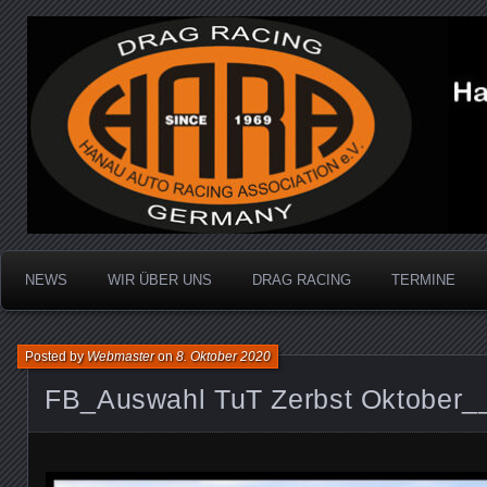
Dragracing auf der 1/4 Meile
Hanau Auto Racing Ass
NEWS
WIR ÜBER UNS
DRAG RACING
TERMINE
Posted by
Webmaster
on
8. Oktober 2020
FB_Auswahl TuT Zerbst Oktober