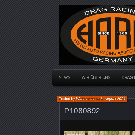
Dragracing auf der 1/4 Meile
Hanau Auto R
NEWS
WIR ÜBER UNS
DRAG 
Posted by
Webmaster
on
8. August 2024
P1080892