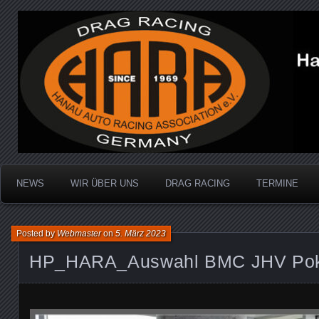
Dragracing auf der 1/4 Meile
Hanau Auto Racing Ass
NEWS
WIR ÜBER UNS
DRAG RACING
TERMINE
Posted by
Webmaster
on
5. März 2023
HP_HARA_Auswahl BMC JHV Poka