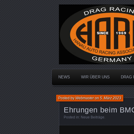
Dragracing auf der 1/4 Meile
Hanau Auto R
NEWS
WIR ÜBER UNS
DRAG 
Posted by
Webmaster
on
5. März 2023
Ehrungen beim BMC
Posted in:
Neue Beiträge
.