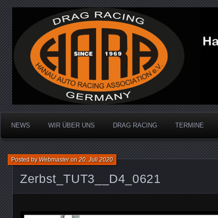
Dragracing auf der 1/4 Meile
Hanau Auto Racing Ass
NEWS
WIR ÜBER UNS
DRAG RACING
TERMINE
Posted by
Webmaster
on
20. Juli 2020
Zerbst_TUT3__D4_0621