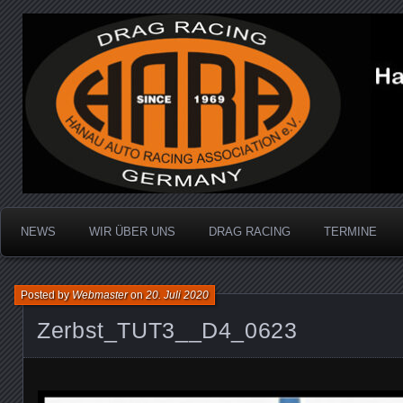
Dragracing auf der 1/4 Meile
Hanau Auto Racing Ass
NEWS
WIR ÜBER UNS
DRAG RACING
TERMINE
Posted by
Webmaster
on
20. Juli 2020
Zerbst_TUT3__D4_0623