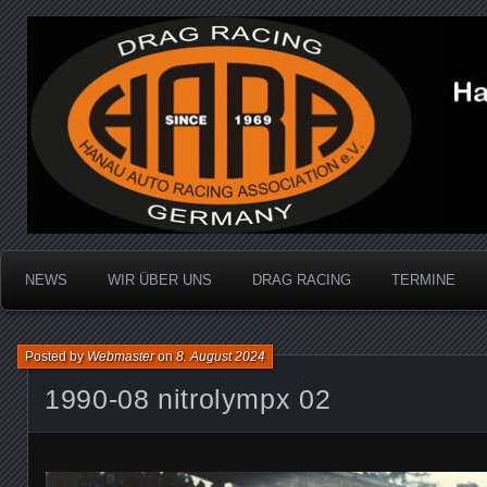
Dragracing auf der 1/4 Meile
Hanau Auto Racing Ass
NEWS
WIR ÜBER UNS
DRAG RACING
TERMINE
Posted by
Webmaster
on
8. August 2024
1990-08 nitrolympx 02