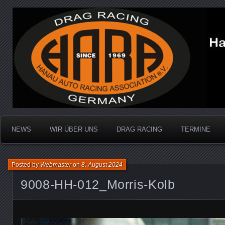
Dragracing auf der 1/4 Meile
Hanau Auto Racing Ass
NEWS
WIR ÜBER UNS
DRAG RACING
TERMINE
Posted by
Webmaster
on
8. August 2024
9008-HH-012_Morris-Kolb