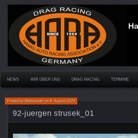
Dragracing auf der 1/4 Meile
Hanau Auto Racing Ass
NEWS
WIR ÜBER UNS
DRAG RACING
TERMINE
Posted by
Webmaster
on
8. August 2024
92-juergen strusek_01