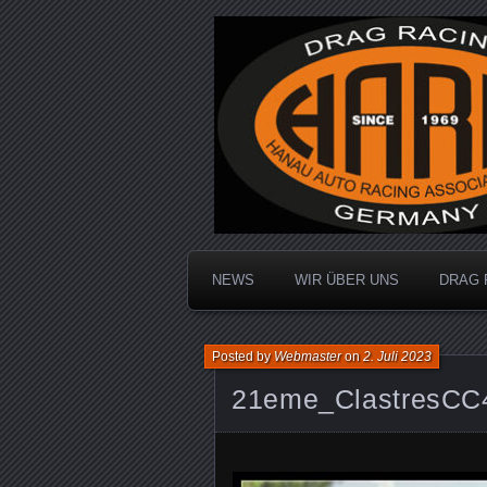
Dragracing auf der 1/4 Meile
Hanau Auto R
NEWS
WIR ÜBER UNS
DRAG 
Posted by
Webmaster
on
2. Juli 2023
21eme_ClastresCC