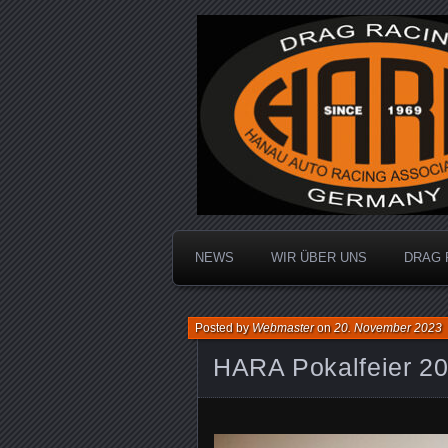
Dragracing auf der 1/4 Meile
Hanau Auto R
NEWS
WIR ÜBER UNS
DRAG 
Posted by
Webmaster
on
20. November 2023
HARA Pokalfeier 