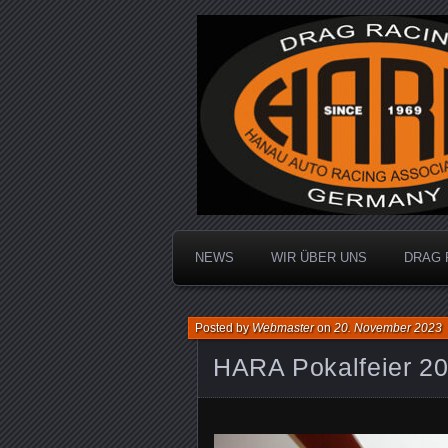
Dragracing auf der 1/4 Meile
Hanau Auto R
NEWS
WIR ÜBER UNS
DRAG 
Posted by
Webmaster
on
20. November 2023
HARA Pokalfeier 