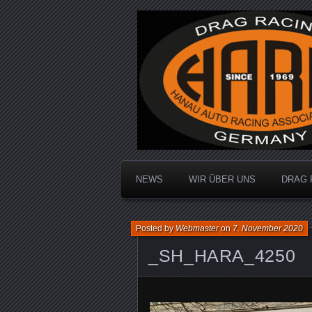
Dragracing auf der 1/4 Meile
Hanau Auto R
NEWS
WIR ÜBER UNS
DRAG 
Posted by
Webmaster
on
7. November 2020
_SH_HARA_4250