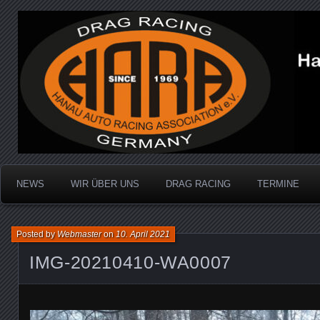
Dragracing auf der 1/4 Meile
Hanau Auto Racing Ass
NEWS
WIR ÜBER UNS
DRAG RACING
TERMINE
Posted by
Webmaster
on
10. April 2021
IMG-20210410-WA0007