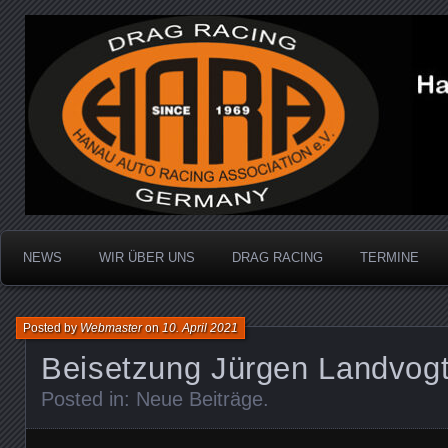
Dragracing auf der 1/4 Meile
Hanau Auto Racing Ass
NEWS
WIR ÜBER UNS
DRAG RACING
TERMINE
Posted by
Webmaster
on
10. April 2021
Beisetzung Jürgen Landvog
Posted in:
Neue Beiträge
.