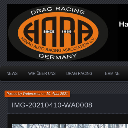
Dragracing auf der 1/4 Meile
Hanau Auto Racing Ass
NEWS
WIR ÜBER UNS
DRAG RACING
TERMINE
Posted by
Webmaster
on
10. April 2021
IMG-20210410-WA0008