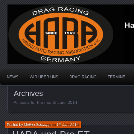
Dragracing auf der 1/4 Meile
Hanau Auto Racing Ass
NEWS
WIR ÜBER UNS
DRAG RACING
TERMINE
Archives
All posts for the month Juni, 2014
Posted by
Melina Schaupp
on
16. Juni 2014