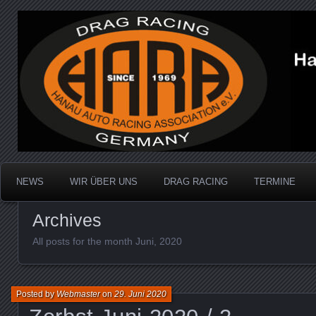
Dragracing auf der 1/4 Meile
Hanau Auto Racing Ass
NEWS
WIR ÜBER UNS
DRAG RACING
TERMINE
Archives
All posts for the month Juni, 2020
Posted by
Webmaster
on
29. Juni 2020