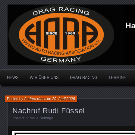
Dragracing auf der 1/4 Meile
Hanau Auto Racing Ass
NEWS
WIR ÜBER UNS
DRAG RACING
TERMINE
Posted by
Andrea Kloss
on
20. April 2026
Nachruf Rudi Füssel
Posted in:
Neue Beiträge
.