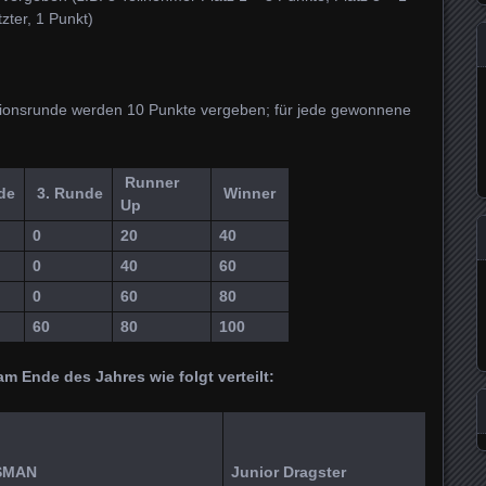
zter, 1 Punkt)
ationsrunde werden 10 Punkte vergeben; für jede gewonnene
Runner
de
3. Runde
Winner
Up
0
20
40
0
40
60
0
60
80
60
80
100
m Ende des Jahres wie folgt verteilt:
SMAN
Junior Dragster