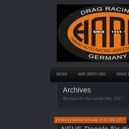
Dragracing auf der 1/4 Meile
Hanau Auto R
NEWS
WIR ÜBER UNS
DRAG 
Archives
All posts for the month Mai, 2017
Posted by
Melina Schaupp
on
15. Mai 2017
NEUE Regeln für di