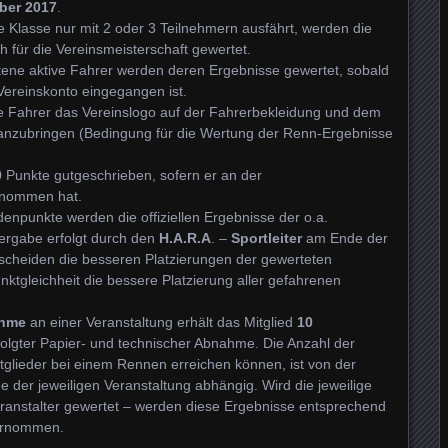
ber 2017
.
 Klasse nur mit 2 oder 3 Teilnehmern ausfährt, werden die
für die Vereinsmeisterschaft gewertet.
etene aktive Fahrer werden deren Ergebnisse gewertet, sobald
Vereinskonto eingegangen ist.
tive Fahrer das Vereinslogo auf der Fahrerbekleidung und dem
 anzubringen (Bedingung für die Wertung der Renn-Ergebnisse
 Punkte gutgeschrieben, sofern er an der
enommen hat.
denpunkte werden die offiziellen Ergebnisse der o.a.
Vergabe erfolgt durch den
H.A.R.A
. –
Sportleiter
am Ende der
tscheiden die besseren Platzierungen der gewerteten
nktgleichheit die bessere Platzierung aller gefahrenen
ahme
an einer Veranstaltung erhält das Mitglied
10
olgter Papier- und technischer Abnahme. Die Anzahl der
glieder bei einem Rennen erreichen können, ist von der
e der jeweiligen Veranstaltung abhängig. Wird die jeweilige
anstalter gewertet – werden diese Ergebnisse entsprechend
bernommen.