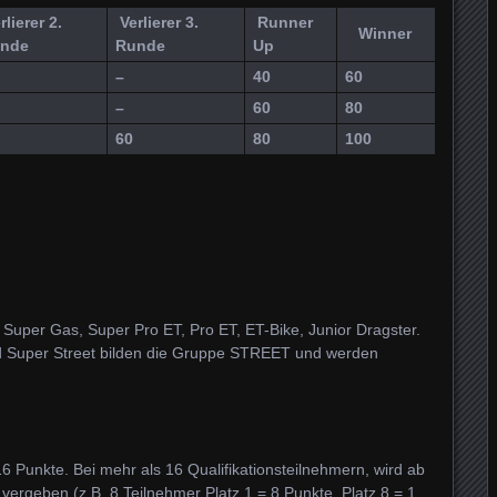
lierer 2.
Verlierer 3.
Runner
Winner
nde
Runde
Up
–
40
60
–
60
80
60
80
100
 Super Gas, Super Pro ET, Pro ET, ET-Bike, Junior Dragster.
d Super Street bilden die Gruppe STREET und werden
16 Punkte. Bei mehr als 16 Qualifikationsteilnehmern, wird ab
t vergeben (z.B. 8 Teilnehmer Platz 1 = 8 Punkte, Platz 8 = 1