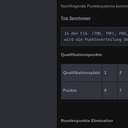
Nachfolgende Punktesysteme komm
Top Sportsman
In den FIA- (TMD, TMFC, PRO,
wird die Punkteverteilung d
Qualifikationspunkte
Qualifikationsplatz
1
2
Punkte
8
7
Rundenpunkte Elimination