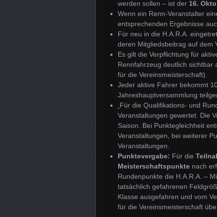
werden sollen – ist der
16. Okto
Wenn ein Renn-Veranstalter eine
entsprechenden Ergebnisse auch 
Für neu in die H.A.R.A. eingetr
deren Mitgliedsbeitrag auf dem 
Es gilt die Verpflichtung für ak
Rennfahrzeug deutlich sichtbar
für die Vereinsmeisterschaft).
Jeder aktive Fahrer bekommt 10
Jahreshauptversammlung teilg
Für die Qualifikations- und Run
Veranstaltungen gewertet. Die 
Saison. Bei Punktegleichheit en
Veranstaltungen, bei weiterer Pu
Veranstaltungen.
Punktevergabe:
Für die
Teiln
Meisterschaftspunkte
nach erf
Rundenpunkte die H.A.R.A. – Mit
tatsächlich gefahrenen Feldgröß
Klasse ausgefahren und vom Ver
für die Vereinsmeisterschaft ü