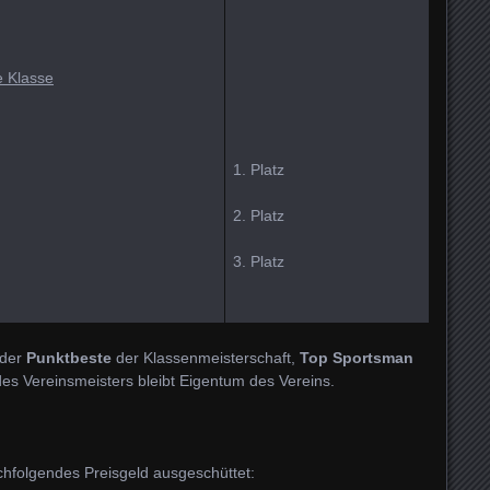
e Klasse
1. Platz
2. Platz
3. Platz
 der
Punktbeste
der Klassenmeisterschaft,
Top Sportsman
des Vereinsmeisters bleibt Eigentum des Vereins.
chfolgendes Preisgeld ausgeschüttet: