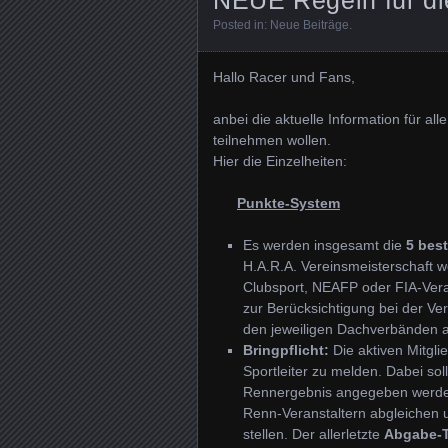
Posted in:
Neue Beiträge
.
Hallo Racer und Fans,
anbei die aktuelle Information für al
teilnehmen wollen.
Hier die Einzelheiten:
Punkte-System
Es werden insgesamt die
5
bes
H.A.R.A. Vereinsmeisterschaft w
Clubsport, NEAFP oder FIA-Ver
zur Berücksichtigung bei der Ve
den jeweiligen Dachverbänden 
Bringpflicht:
Die aktiven Mitgli
Sportleiter zu melden. Dabei sol
Rennergebnis angegeben werden.
Renn-Veranstaltern abgleichen 
stellen. Der allerletzte
Abgabe-T