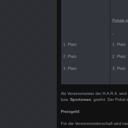
Pokale j
1. Platz
1. Platz
2. Platz
2. Platz
3. Platz
3. Platz
Als Vereinsmeister der H.A.R.A. wird
bzw.
Sportsman
, geehrt. Der Pokal 
Preisgeld:
Für die Vereinsmeisterschaft wird na