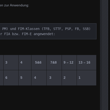
en zur Anwendung:
 PM) und FIM-Klassen (TFB, STTF, PSP, FB, SSB) 
er FIA bzw. FIM-E angewendet:
3
4
5&6
7&8
9 – 12
13 – 16
6
5
4
3
2
1