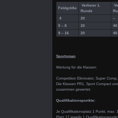
Verlierer 1.
Ver
Feldgröße
Runde
Ru
4
20
–
5 – 8
20
40
9 – 16
20
40
Sportsman
Wertung für die Klassen:
Competition Eliminator, Super Comp,
Die Klassen PR1, Sport Compact un
zusammen gewertet.
Qualifikationspunkte:
Je Qualifikationsplatz 1 Punkt, max. 
Platz 17 jeweils 1 Qualifikationspunk