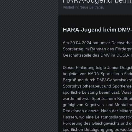
Posted in:
Neue Beiträge
.
HARA-Jugend beim DMV-S
Am 20.04.2024 hat unser Dachverba
Sportlertag im Rahmen des Förderp
Geschäftsstelle des DMV im DOSB-Ha
Dieser Einladung folgte Junior Dra
begleitet von HARA-Sportleiterin And
Begrüßung durch DMV-Generalsekret
Sportphysiotherapeut und Sportlehrer
sportliche Leistung beeinflusst, Wa
wurde mit zwei Sporttrainern Kraftt
gefolgt von Kognitives- und Mentaltr
Reaktionen glänzte. Nach der Mittag
Hessen, wo eine Leistungsdiagnosti
Förderung des Gleichgewichts und d
sportlichen Betätigung ging es wie