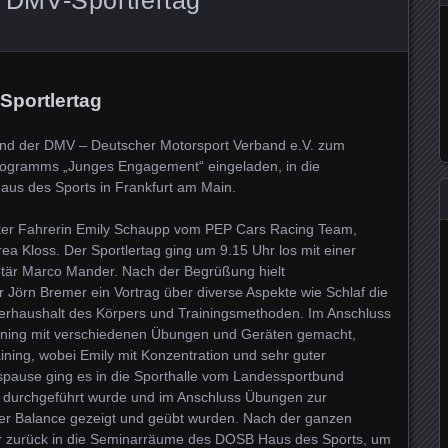
portlertag
nd der DMV – Deutscher Motorsport Verband e.V. zum
rogramms „Junges Engagement“ eingeladen, in die
us des Sports in Frankfurt am Main.
gster Fahrerin Emily Schaupp vom PEP Cars Racing Team,
rea Kloss. Der Sportlertag ging um 9.15 Uhr los mit einer
är Marco Mander. Nach der Begrüßung hielt
 Jörn Bremer ein Vortrag über diverse Aspekte wie Schlaf die
sserhaushalt des Körpers und Trainingsmethoden. Im Anschluss
raining mit verschiedenen Übungen und Geräten gemacht,
aining, wobei Emily mit Konzentration und sehr guter
spause ging es in die Sporthalle vom Landessportbund
k durchgeführt wurde und im Anschluss Übungen zur
er Balance gezeigt und geübt wurden. Nach der ganzen
der zurück in die Seminarräume des DOSB Haus des Sports, um