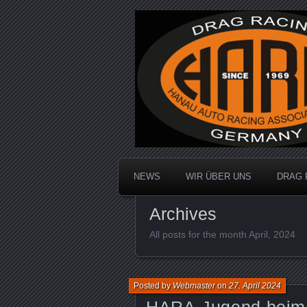
Dragracing auf der 1/4 Meile
Hanau Auto R
NEWS
WIR ÜBER UNS
DRAG 
Archives
All posts for the month April, 2024
Posted by
Webmaster
on
27. April 2024
HARA-Jugend beim 