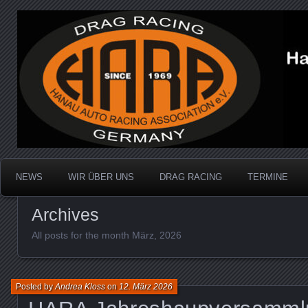
Dragracing auf der 1/4 Meile
Hanau Auto Racing Ass
NEWS
WIR ÜBER UNS
DRAG RACING
TERMINE
Archives
All posts for the month März, 2026
Posted by
Andrea Kloss
on
12. März 2026