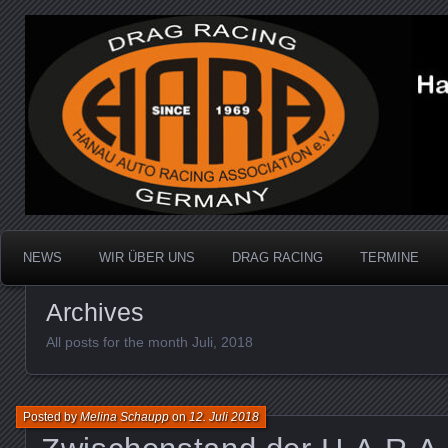
Dragracing auf der 1/4 Meile
Hanau Auto Racing Ass
NEWS
WIR ÜBER UNS
DRAG RACING
TERMINE
Archives
All posts for the month Juli, 2018
Posted by
Melina Schaupp
on
12. Juli 2018