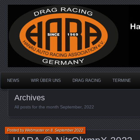
Dragracing auf der 1/4 Meile
Hanau Auto Racing Ass
NEWS
WIR ÜBER UNS
DRAG RACING
TERMINE
Archives
All posts for the month September, 2022
Posted by
Webmaster
on
8. September 2022