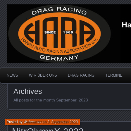
Dragracing auf der 1/4 Meile
Hanau Auto Racing Ass
NEWS
WIR ÜBER UNS
DRAG RACING
TERMINE
Archives
All posts for the month September, 2023
Posted by
Webmaster
on
3. September 2023