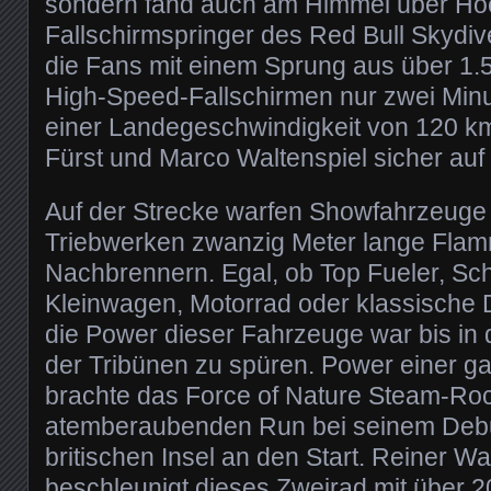
sondern fand auch am Himmel über Hoc
Fallschirmspringer des Red Bull Skydi
die Fans mit einem Sprung aus über 1.
High-Speed-Fallschirmen nur zwei Minu
einer Landegeschwindigkeit von 120 k
Fürst und Marco Waltenspiel sicher auf
Auf der Strecke warfen Showfahrzeuge a
Triebwerken zwanzig Meter lange Fla
Nachbrennern. Egal, ob Top Fueler, Sch
Kleinwagen, Motorrad oder klassische 
die Power dieser Fahrzeuge war bis in 
der Tribünen zu spüren. Power einer g
brachte das Force of Nature Steam-Roc
atemberaubenden Run bei seinem Debu
britischen Insel an den Start. Reiner 
beschleunigt dieses Zweirad mit über 