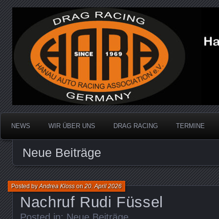
Dragracing auf der 1/4 Meile
Hanau Auto Racing Ass
NEWS
WIR ÜBER UNS
DRAG RACING
TERMINE
Neue Beiträge
Posted by
Andrea Kloss
on
20. April 2026
Nachruf Rudi Füssel
Posted in:
Neue Beiträge
.