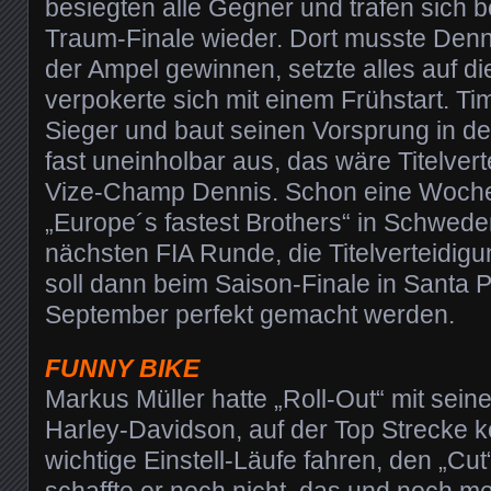
besiegten alle Gegner und trafen sich b
Traum-Finale wieder. Dort musste Den
der Ampel gewinnen, setzte alles auf di
verpokerte sich mit einem Frühstart. T
Sieger und baut seinen Vorsprung in de
fast uneinholbar aus, das wäre Titelvert
Vize-Champ Dennis. Schon eine Woch
„Europe´s fastest Brothers“ in Schwede
nächsten FIA Runde, die Titelverteidig
soll dann beim Saison-Finale in Santa 
September perfekt gemacht werden.
FUNNY BIKE
Markus Müller hatte „Roll-Out“ mit seine
Harley-Davidson, auf der Top Strecke k
wichtige Einstell-Läufe fahren, den „Cut“
schaffte er noch nicht, das und noch m