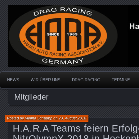
Dragracing auf der 1/4 Meile
Hanau Auto Racing Ass
NEWS
WIR ÜBER UNS
DRAG RACING
TERMINE
Mitglieder
Posted by
Melina Schaupp
on
23. August 2018
H.A.R.A Teams feiern Erfolg
NitrOlympX 2018 in Hocken