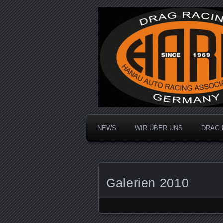
Dragracing auf der 1/4 Meile
Hanau Auto R
NEWS
WIR ÜBER UNS
DRAG 
Galerien 2010