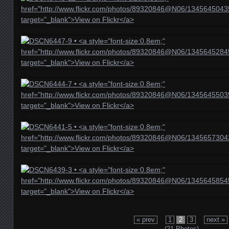
« prev
1
2
3
next »