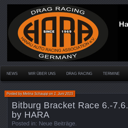
Dragracing auf der 1/4 Meile
Hanau Auto Racing Ass
NEWS
WIR ÜBER UNS
DRAG RACING
TERMINE
Posted by
Melina Schaupp
on
1. Juni 2015
Bitburg Bracket Race 6.-7.
by HARA
Posted in:
Neue Beiträge
.