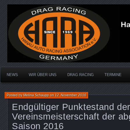
Dragracing auf der 1/4 Meile
Hanau Auto Racing Ass
NEWS
WIR ÜBER UNS
DRAG RACING
TERMINE
Posted by
Melina Schaupp
on
12. November 2016
Endgültiger Punktestand de
Vereinsmeisterschaft der a
Saison 2016