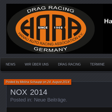
Dragracing auf der 1/4 Meile
Hanau Auto Racing Ass
NEWS
WIR ÜBER UNS
DRAG RACING
TERMINE
Posted by
Melina Schaupp
on
24. August 2014
NOX 2014
Posted in:
Neue Beiträge
.