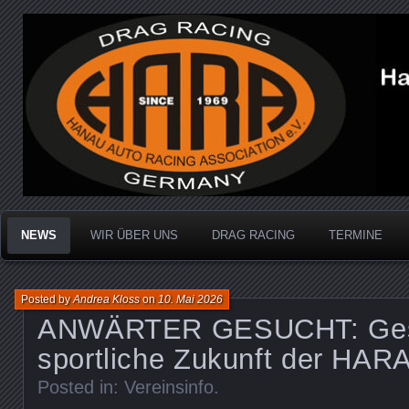
Dragracing auf der 1/4 Meile
Hanau Auto Racing Ass
NEWS
WIR ÜBER UNS
DRAG RACING
TERMINE
Posted by
Andrea Kloss
on
10. Mai 2026
ANWÄRTER GESUCHT: Gest
sportliche Zukunft der HARA
Posted in:
Vereinsinfo
.