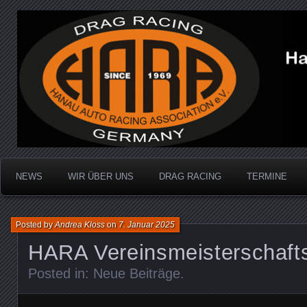
Dragracing auf der 1/4 Meile
Hanau Auto Racing Ass
NEWS
WIR ÜBER UNS
DRAG RACING
TERMINE
Posted by
Andrea Kloss
on
7. Januar 2025
HARA Vereinsmeisterschafts
Posted in:
Neue Beiträge
.