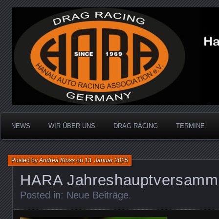
Dragracing auf der 1/4 Meile
Hanau Auto Racing Ass
NEWS
WIR ÜBER UNS
DRAG RACING
TERMINE
Posted by
Andrea Kloss
on
13. Januar 2025
HARA Jahreshauptversamm
Posted in:
Neue Beiträge
.